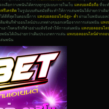
เลือกวางพนันได้ครบทุกรูปแบบภายในเว็บ
แทงบอลมือถือ
ที่จะ
ฟรีเครดิต
ในรูปแบบทันสมัยที่จะทำให้การเล่นพนันได้ง่ายกว่าเดิมทั
ด้ดีที่สุดในตอนนี้การ
แทงบอลออนไลน์สูง- ต่ำ
ผ่านเว็บพนันบอล
ดิมพันกีฬาออนไลน์ประเภทต่างๆนอกเหนือจากการเล่นพนัน
แทง
่าเอาใจคนรักกีฬาอย่างแท้จริงทำให้การเล่นพนัน
แทงบอลออนไลน
พนันได้เงินง่ายกว่าเดิมประเภทการเล่น
แทงบอลออนไลน์ฝากถอน
เล่นพนัน