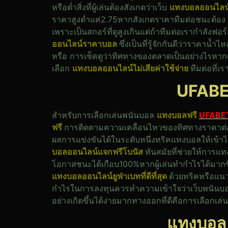
หรือต่ำสิ่งที่ผู้เล่นต้องสังเกตว่าเว็บ
แทงบอลออนไลน์
ราคาสูงต่ำแค่2.75หากสังเกตราคาทีมต่อชนะต้อง ม
เพราะเป็นสกอร์ที่ดูสูงเกินแต่ถ้าทีมต่อเรากำลังฟอ
ออนไลน์ราคาบอล
ซึ่งเป็นที่รู้จักกันดีว่าราคาน
หรือ การเช็คดูว่าทิศทางของตลาดเป็นอย่างไรหาก
เลือก
แทงบอลออนไลน์ไม่เสียค่าใช้จ่าย
ทีมต่อที่เ
UFABET
สำหรับการเลือกเล่นพนันบอล
แทงบอลฟรี
UFABE
ฟรี
การติดตามความเคลื่อนไหวของทิศทางราคาต่อรอ
ผลการแข่งขันได้ในระดับหนึ่งทริคแทงบอลให้เข้าไม
บอลออนไลน์แจกฟรีโบนัส
ทันสมัยที่ช่วยให้การแ
โอกาสชนะได้เกือบ100%หากผู้เล่นทำกำไรได้มากขึ
แทงบอลออนไลน์ยูฟ่าเบทที่ดีที่สุด
ด้วยทริคหรือแนว
กำไรในการลงทุนควรทำความเข้าใจว่าเว็บพนันบ
อย่างเกิดขึ้นได้ง่ายมากทางออกที่ดีคือการเลือกเล่
แทงบอลอ