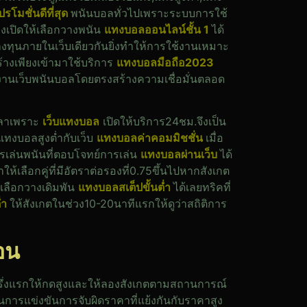
โมชั่นดีที่สุด
พนันบอลทั่วไปเพราะระบบการใช้
ทิงเปิดให้เลือกวางพนัน
แทงบอลออนไลน์ชั้น 1
ได้
ทุนภายในเว็บเดียวกันยิ่งทำให้การใช้งานเหมาะ
ร้างเพียงเข้ามาใช้บริการ
แทงบอลมือถือ2023
านเว็บพนันบอลโดยตรงสร้างความเชื่อมั่นตลอด
วลาเพราะ
เว็บแทงบอล
เปิดให้บริการ24ชม.จึงเป็น
แทงบอลสูงต่ำกับเว็บ
แทงบอลค่าคอมมิชชั่น
เมื่อ
ารเล่นพนันที่ตอบโจทย์การเล่น
แทงบอลผ่านเว็บ
ได้
เลือกคู่ที่มีอัตราต่อรองที่0.75ขึ้นไปหากสังเกต
วเลือกวางเดิมพัน
แทงบอลสเต็ปขั้นต่ำ
ได้เลยทริคที่
่ำ
ให้สังเกตในช่วง10-20นาทีแรกให้ดูว่าสถิติการ
อน
รึ่งแรกให้กดสูงและให้ลองสังเกตตามสถานการณ์
้นการแข่งขันการจับผิดราคาที่แย้งกันกับราคาสูง