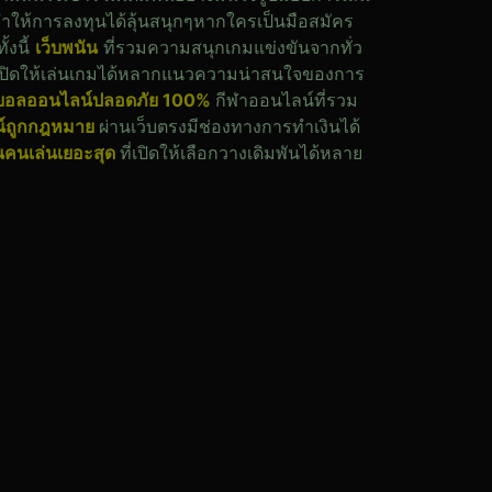
ทำให้การลงทุนได้ลุ้นสนุกๆหากใครเป็นมือสมัคร
้งนี้
เว็บพนัน
ที่รวมความสนุกเกมแข่งขันจากทั่ว
เปิดให้เล่นเกมได้หลากแนวความน่าสนใจของการ
บอลออนไลน์ปลอดภัย 100%
กีฬาออนไลน์ที่รวม
์ถูกกฎหมาย
ผ่านเว็บตรงมีช่องทางการทำเงินได้
คนเล่นเยอะสุด
ที่เปิดให้เลือกวางเดิมพันได้หลาย