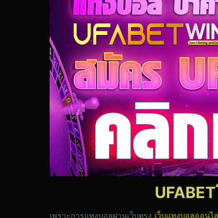
UFABETโป
เพราะการแทงบอลผ่านเว็บตรง
เว็บแทงบอลออนไลน์