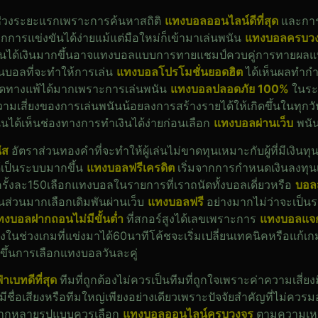
่วงระยะแรกเพราะการค้นหาสถิติ
แทงบอลออนไลน์ดีที่สุด
และการ
ลีกการแข่งขันได้ง่ายแม้แต่มือใหม่ก็เข้ามาเล่นพนัน
แทงบอลครบวง
ันได้เงินมากขึ้นอาจแทงบอลแบบการทายแชมป์ควบคู่การทายผลแบบ
นบอลที่จะทำให้การเล่น
แทงบอลโปรโมชั่นยอดฮิต
ได้เห็นผลทำกำ
ิดทางแพ้ได้มากเพราะการเล่นพนัน
แทงบอลปลอดภัย 100%
ในระ
ามเสี่ยงของการเล่นพนันน้อยลงการสร้างรายได้ให้เกิดขึ้นในทุกวันไ
ันได้เห็นช่องทางการทำเงินได้ง่ายก่อนเลือก
แทงบอลผ่านเว็บ
พนั
ัส
อัตราส่วนทองคำที่จะทำให้ผู้เล่นไม่ขาดทุนเหมาะกับผู้ที่มีเงินทุน
้เป็นระบบมากขึ้น
แทงบอลฟรีเครดิต
เริ่มจากการกำหนดเงินลงทุน
ุนครั้งละ150เลือกแทงบอลในรายการที่เราถนัดทั้งบอลเดี่ยวหรือ
บอล
คนส่วนมากเลือกเดิมพันผ่านเว็บ
แทงบอลฟรี
อย่างมากไม่ว่าจะเป็
ทงบอลฝากถอนไม่มีขั้นต่ำ
ที่สกอร์สูงได้เลขเพราะการ
แทงบอลแจก
ในช่วงเกมที่แข่งมาได้60นาทีโค้ชจะเริ่มเปลี่ยนเทคนิคหรือแก้เกมค
ขึ้นการเลือกแทงบอลวันละคู่
าเบทดีที่สุด
ทีมที่ถูกต้องไม่ควรเป็นทีมที่ถูกใจเพราะค่าความเสี่
ี่มีชื่อเสียงหรือทีมใหญ่เพียงอย่างเดียวเพราะปัจจัยสำคัญที่ไม่คว
ลากหลายรูปแบบควรเลือก
แทงบอลออนไลน์ครบวงจร
ตามความเหม