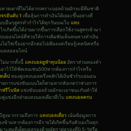
คาดเดาที่ไม่ได้ยากเพราะบอลถ้วยมักจะมีทีมชาติ
จรอันดับ 1
เพื่อลุ้นการทำเงินได้เยอะขึ้นอย่างที่
อื่นๆสูตรทำกำไรได้ทุกวันบนเว็บ
แทง
ไรเกิดขึ้นได้ง่ายมากขึ้นการเลือกใช้งานสูตรเข้ามา
บบออนไลน์ที่ช่วยให้การเดิมพันเห็นหนทางทำเงิน
ม่ใช่เรื่องยากอีกต่อไปเพียงแค่เรียนรู้เทคนิคหรือ
นบอลออนไลน์
ไม่มากทั้งนี้
แทงบอลยูฟ่าทุนน้อย
อัตราส่วนทองคำ
เอาไว้ให้ชัดเจนเช่น500หากต้องการกำไรหรือ
สเต็ป
สองคู่แทงบอลครึ่งหลักได้เงินชัวร์ๆแน่นอน
นรายการแข่งขันแบบใดก็ตามหากสังเกตว่าช่วงการ
ฟรีโบนัส
แข่งขันบอลถ้วยมักจะเอาชนะกันทำให้
ู่แข่งอีกฝ่ายแทงบอลเดี่ยวที่เว็บ
แทงบอลครบ
ยงมีสูงมากรวมถึงการ
แทงบอลเดี่ยว
เน้นข้อมูลการ
รมองข้ามหากต้องการมีรายได้เกิดขึ้นกับตัวเองในทุก
าะสมทีเด็ดบอลรองด้วยอัตราต่อรองที่0.5-1หรือ